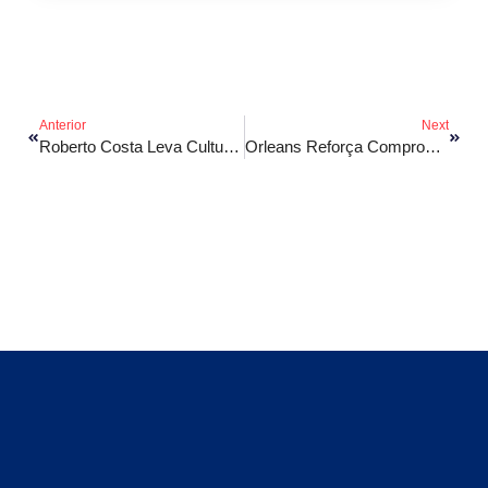
Anterior
Next
Roberto Costa Leva Cultura E Emoção A Mais De Mil Alunos Da EJA Com Espetáculo Pão Com Ovo
Orleans Reforça Compromisso Com Ampliação De Programas E O Avanço Da Educação