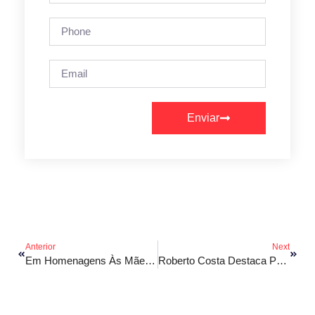
Enviar
Anterior
Next
Em Homenagens Às Mães, Orleans Brandão Reafirma Compromisso De Trabalhar Por São Luís
Roberto Costa Destaca Papel Do SUS Em Congresso De Saúde