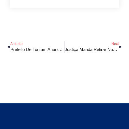
Anterior
Next
Prefeito De Tuntum Anuncia Separação Após 15 Anos De Casamento
Justiça Manda Retirar Nome De Nina Rodrigues De Hospital Em SLZ