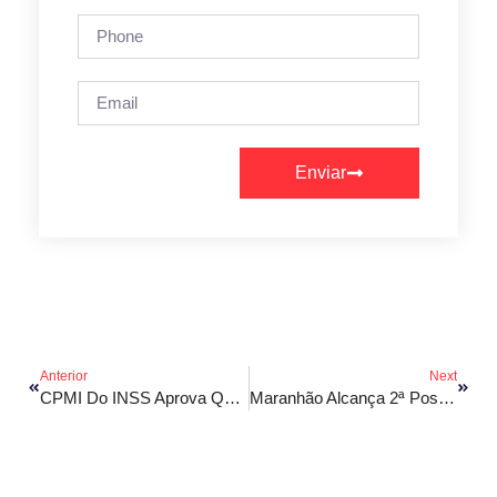
Enviar
Anterior
Next
CPMI Do INSS Aprova Quebra De Sigilos De Investigados
Maranhão Alcança 2ª Posição Em Ranking Fiscal Nacional