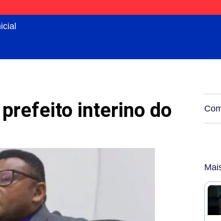
icial
prefeito interino do
Comp
Mai