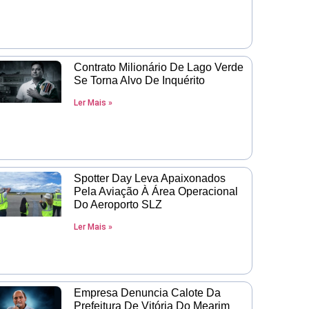
Contrato Milionário De Lago Verde
Se Torna Alvo De Inquérito
Ler Mais »
Spotter Day Leva Apaixonados
Pela Aviação À Área Operacional
Do Aeroporto SLZ
Ler Mais »
Empresa Denuncia Calote Da
Prefeitura De Vitória Do Mearim