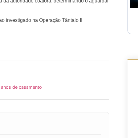
ia da autoridade coatora, determinando o aguardar
ao investigado na Operação Tântalo II
5 anos de casamento