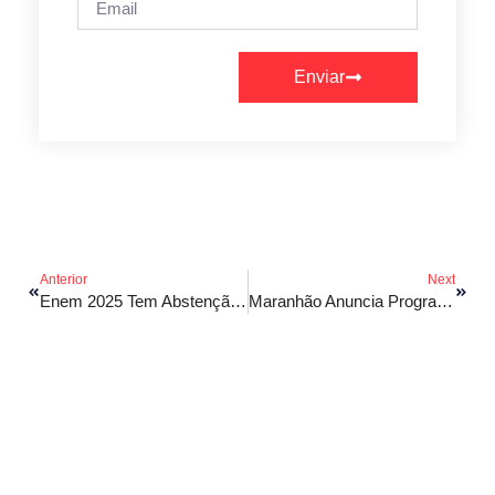
Enviar
Anterior
Next
Enem 2025 Tem Abstenção De 27% No Primeiro Dia
Maranhão Anuncia Programa Ambiental Em Abertura Da COP30