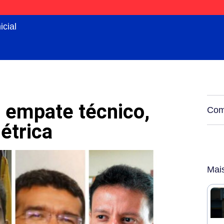
icial
 empate técnico,
Comp
étrica
Mai