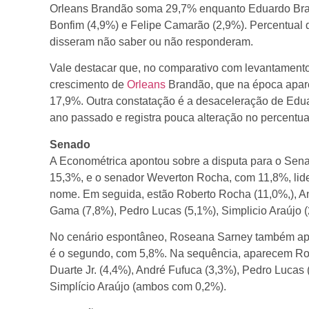
Orleans Brandão soma 29,7% enquanto Eduardo Bra
Bonfim (4,9%) e Felipe Camarão (2,9%). Percentual 
disseram não saber ou não responderam.
Vale destacar que, no comparativo com levantament
crescimento de
Orleans
Brandão, que na época apare
17,9%. Outra constatação é a desaceleração de Edua
ano passado e registra pouca alteração no percentual
Senado
A Econométrica apontou sobre a disputa para o Sen
15,3%, e o senador Weverton Rocha, com 11,8%, lid
nome. Em seguida, estão Roberto Rocha (11,0%,), And
Gama (7,8%), Pedro Lucas (5,1%), Simplicio Araújo (
No cenário espontâneo, Roseana Sarney também ap
é o segundo, com 5,8%. Na sequência, aparecem Rob
Duarte Jr. (4,4%), André Fufuca (3,3%), Pedro Lucas 
Simplício Araújo (ambos com 0,2%).