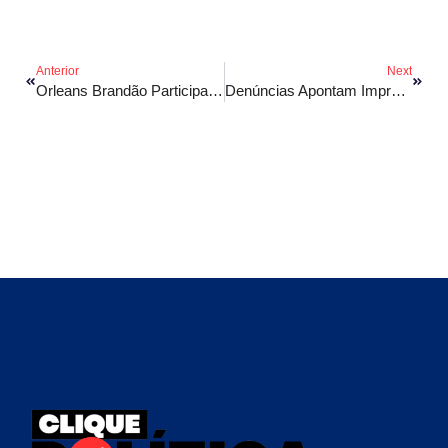
Anterior
Next
Orleans Brandão Participa De Reunião Com Pré-Candidatos Do Podemos
Denúncias Apontam Improviso Em Rodovias Estaduais No Maranhão