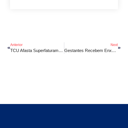
Anterior
Next
TCU Afasta Superfaturamento Em Obra Da Avenida Litorânea
Gestantes Recebem Enxovais E Orientações Na 11ª Edição Do Projeto Mamãe Feliz Em Bacabal