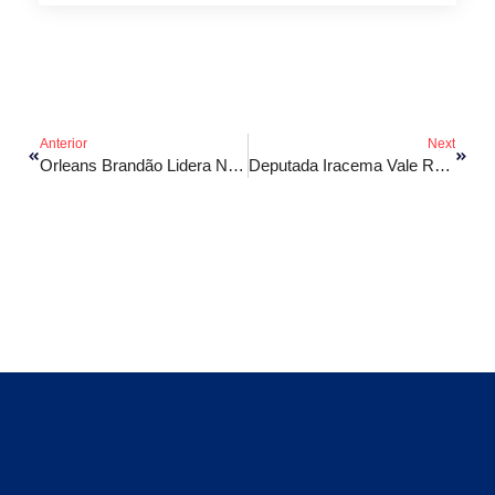
Anterior
Next
Orleans Brandão Lidera Nova Pesquisa Para Governo Do Estado
Deputada Iracema Vale Recebe Maior Honraria Do TRT-MA