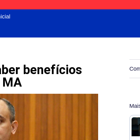
icial
aber benefícios
Comp
o MA
Mai