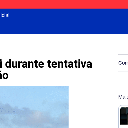
icial
i durante tentativa
Comp
ão
Mai