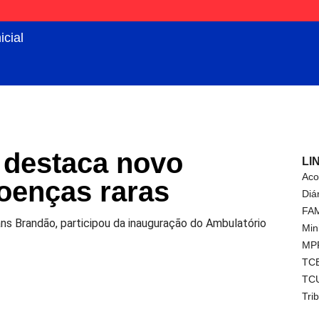
icial
 destaca novo
LI
Aco
oenças raras
Diá
FA
ans Brandão, participou da inauguração do Ambulatório
Min
MP
TC
TC
Tri