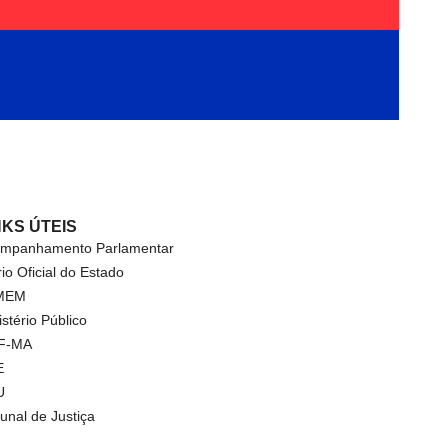
NKS ÚTEIS
mpanhamento Parlamentar
rio Oficial do Estado
MEM
istério Público
F-MA
E
U
bunal de Justiça