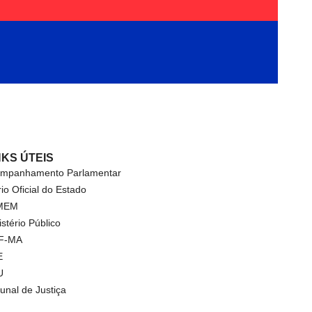
NKS ÚTEIS
mpanhamento Parlamentar
rio Oficial do Estado
MEM
istério Público
F-MA
E
U
bunal de Justiça