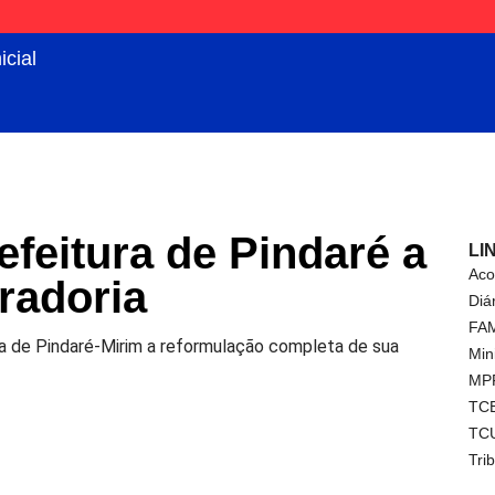
icial
efeitura de Pindaré a
LI
Aco
radoria
Diá
FA
a de Pindaré-Mirim a reformulação completa de sua
Min
MP
TC
TC
Tri