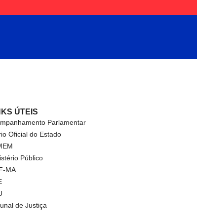
NKS ÚTEIS
mpanhamento Parlamentar
rio Oficial do Estado
MEM
istério Público
F-MA
E
U
bunal de Justiça