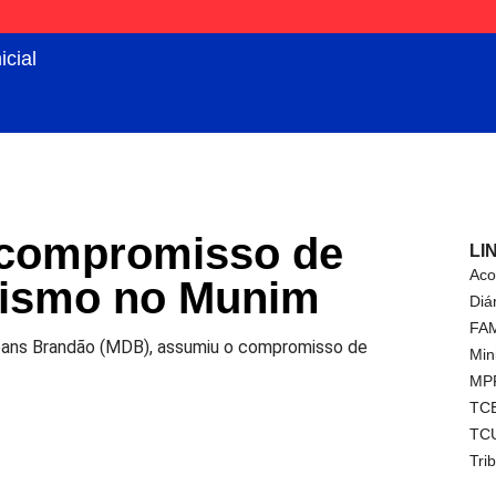
icial
 compromisso de
LI
Aco
urismo no Munim
Diá
FA
eans Brandão (MDB), assumiu o compromisso de
Min
MP
TC
TC
Tri