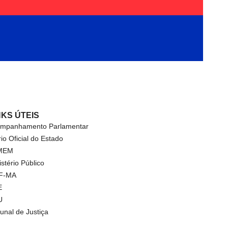
NKS ÚTEIS
mpanhamento Parlamentar
rio Oficial do Estado
MEM
istério Público
F-MA
E
U
bunal de Justiça