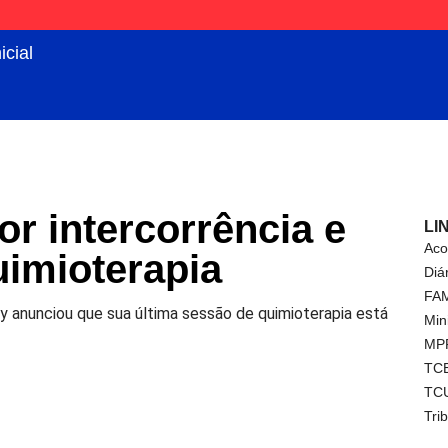
icial
r intercorrência e
LI
Aco
uimioterapia
Diá
FA
 anunciou que sua última sessão de quimioterapia está
Min
MP
TC
TC
Tri