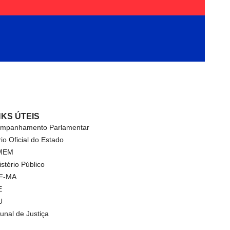
NKS ÚTEIS
mpanhamento Parlamentar
rio Oficial do Estado
MEM
istério Público
F-MA
E
U
bunal de Justiça