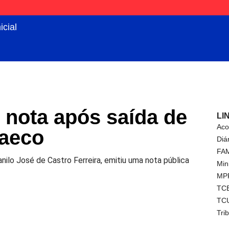
icial
nota após saída de
LI
Aco
aeco
Diá
FA
nilo José de Castro Ferreira, emitiu uma nota pública
Min
MP
TC
TC
Tri