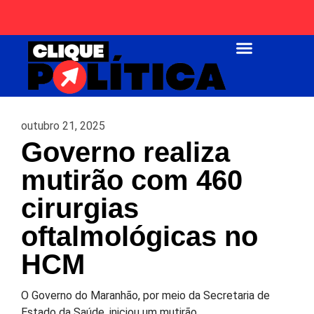
Página Inicial
outubro 21, 2025
Governo realiza
mutirão com 460
cirurgias
oftalmológicas no
HCM
O Governo do Maranhão, por meio da Secretaria de
Estado da Saúde, iniciou um mutirão