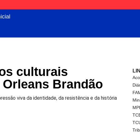
icial
os culturais
LI
Aco
a Orleans Brandão
Diá
FA
ssão viva da identidade, da resistência e da história
Min
MP
TC
TC
Tri