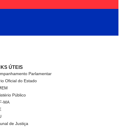
NKS ÚTEIS
mpanhamento Parlamentar
rio Oficial do Estado
MEM
istério Público
F-MA
E
U
bunal de Justiça