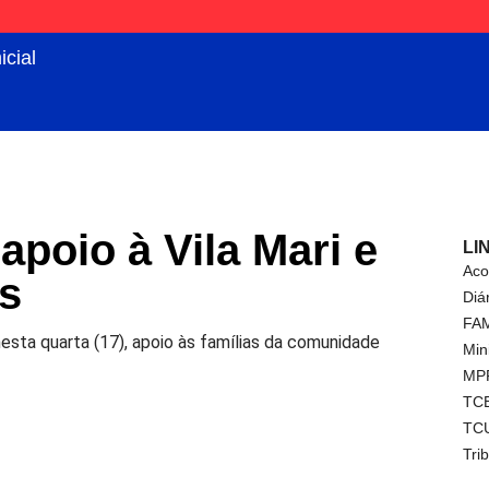
icial
apoio à Vila Mari e
LI
Aco
es
Diá
FA
esta quarta (17), apoio às famílias da comunidade
Min
MP
TC
TC
Tri