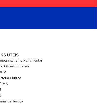
NKS ÚTEIS
mpanhamento Parlamentar
rio Oficial do Estado
MEM
istério Público
F-MA
E
U
bunal de Justiça