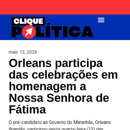
Página Inicial
maio 13, 2026
Orleans participa
das celebrações em
homenagem a
Nossa Senhora de
Fátima
O pré-candidato ao Governo do Maranhão, Orleans
Brandão, participou nesta quarta-feira (13) das