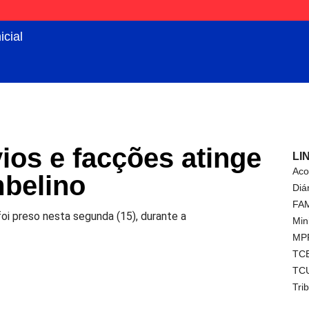
icial
ios e facções atinge
LI
Aco
mbelino
Diá
FA
oi preso nesta segunda (15), durante a
Min
MP
TC
TC
Tri