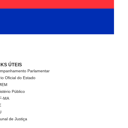
NKS ÚTEIS
mpanhamento Parlamentar
rio Oficial do Estado
MEM
istério Público
F-MA
E
U
bunal de Justiça