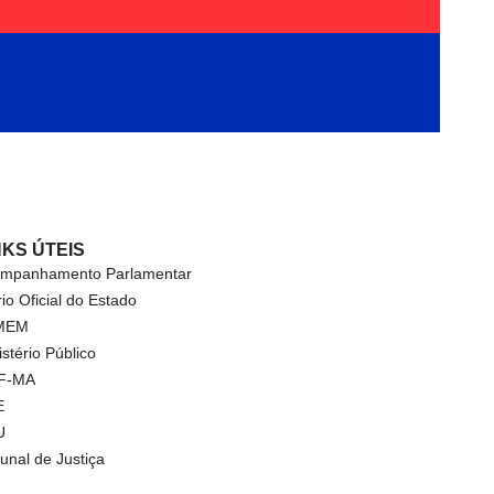
NKS ÚTEIS
mpanhamento Parlamentar
rio Oficial do Estado
MEM
istério Público
F-MA
E
U
bunal de Justiça