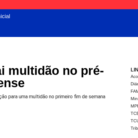
icial
i multidão no pré-
LI
Aco
ense
Diá
FA
ção para uma multidão no primeiro fim de semana
Min
MP
TC
TC
Tri