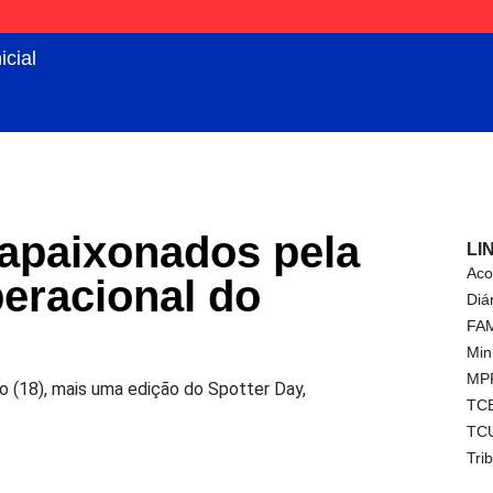
icial
 apaixonados pela
LI
Aco
peracional do
Diá
FA
Min
MP
o (18), mais uma edição do Spotter Day,
TC
TC
Tri