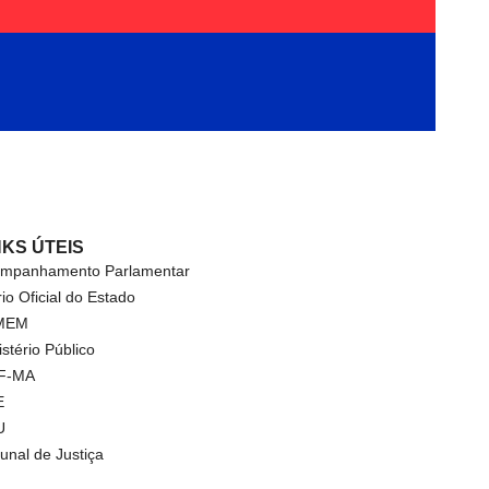
NKS ÚTEIS
mpanhamento Parlamentar
rio Oficial do Estado
MEM
istério Público
F-MA
E
U
bunal de Justiça